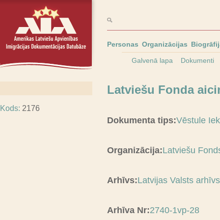
Personas
Organizācijas
Biogrāfi
Galvenā lapa
Dokumenti
Latviešu Fonda aicin
Kods:
2176
Dokumenta tips:
Vēstule Ie
Organizācija:
Latviešu Fond
Arhīvs:
Latvijas Valsts arhī
Arhīva Nr:
2740-1vp-28