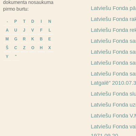
dokumenta nosaukuma
Latviešu Fonda pā
pirmo burtu:
Latviešu Fonda ra
-
P
T
D
I
N
Latviešu Fonda re
A
U
J
V
F
L
M
G
R
K
B
E
Latviešu Fonda sa
Š
C
Z
O
H
X
Latviešu Fonda sa
Y
"
Latviešu Fonda sa
Latviešu Fonda sar
Latgalē" 2010.07.
Latviešu Fonda sl
Latviešu Fonda u
Latviešu Fonda V.
Latviešu Fonda va
1971.09.20