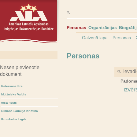
Personas
Organizācijas
Biogrāfi
Galvenā lapa
Personas
Personas
Nesen pievienotie
dokumenti
Padoms
Pētersone Ilze
Izvēr
Muižnieks Valdis
tests tests
Simane-Laimiņa Kristīna
Krūmkalna Ligita