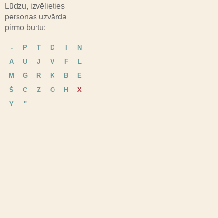
Lūdzu, izvēlieties
personas uzvārda
pirmo burtu:
-
P
T
D
I
N
A
U
J
V
F
L
M
G
R
K
B
E
Š
C
Z
O
H
X
Y
"