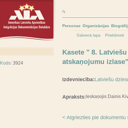
Personas
Organizācijas
Biogrāfi
Galvenā lapa
Priekšmeti
Kasete " 8. Latvieš
atskaņojumu izlase"
Kods:
3924
Izdevniecība:
Latviešu dzie
Apraksts:
Ieskaņojis Dainis Ki
< Atgriezties pie dokumentu 