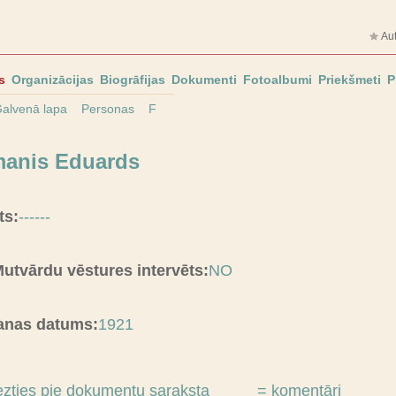
Aut
s
Organizācijas
Biogrāfijas
Dokumenti
Fotoalbumi
Priekšmeti
P
alvenā lapa
Personas
F
manis Eduards
ts:
------
 Mutvārdu vēstures intervēts:
NO
anas datums:
1921
ezties pie dokumentu saraksta
= komentāri