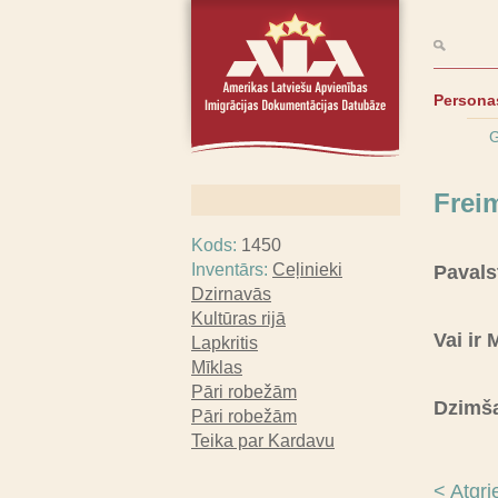
Persona
G
Frei
Kods:
1450
Inventārs:
Ceļinieki
Pavals
Dzirnavās
Kultūras rijā
Vai ir
Lapkritis
Mīklas
Pāri robežām
Dzimš
Pāri robežām
Teika par Kardavu
< Atgri