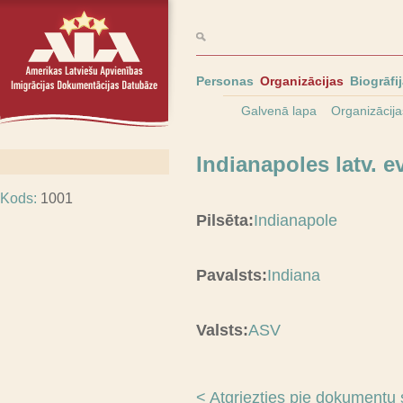
Personas
Organizācijas
Biogrāfi
Galvenā lapa
Organizācija
Indianapoles latv. e
Kods:
1001
Pilsēta:
Indianapole
Pavalsts:
Indiana
Valsts:
ASV
< Atgriezties pie dokumentu 