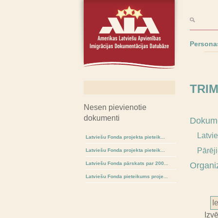
Persona
TRI
Nesen pievienotie
dokumenti
Dokume
Latvi
Latviešu Fonda projekta pieteik...
Pārēj
Latviešu Fonda projekta pieteik...
Latviešu Fonda pārskats par 200...
Organi
Latviešu Fonda pieteikums proje...
Izv