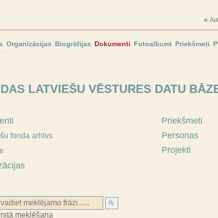
Aut
s
Organizācijas
Biogrāfijas
Dokumenti
Fotoalbumi
Priekšmeti
P
MDAS LATVIEŠU VĒSTURES DATU BĀZ
nti
Priekšmeti
Personas
ešu fonda arhīvs
Projekti
ie
zācijas
ērstā meklēšana