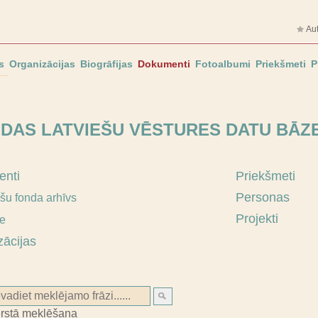
Aut
s
Organizācijas
Biogrāfijas
Dokumenti
Fotoalbumi
Priekšmeti
P
MDAS LATVIEŠU VĒSTURES DATU BĀZ
nti
Priekšmeti
Personas
ešu fonda arhīvs
Projekti
ie
zācijas
ērstā meklēšana