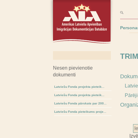
Persona
TRI
Nesen pievienotie
dokumenti
Dokume
Latvi
Latviešu Fonda projekta pieteik...
Pārēj
Latviešu Fonda projekta pieteik...
Latviešu Fonda pārskats par 200...
Organi
Latviešu Fonda pieteikums proje...
Izv